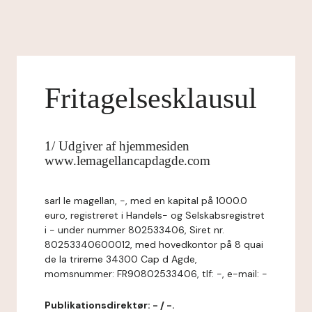
Fritagelsesklausul
1/ Udgiver af hjemmesiden
www.lemagellancapdagde.com
sarl le magellan, -, med en kapital på 1000.0
euro, registreret i Handels- og Selskabsregistret
i - under nummer 802533406, Siret nr.
80253340600012, med hovedkontor på 8 quai
de la trireme 34300 Cap d Agde,
momsnummer: FR90802533406, tlf: -, e-mail: -
Publikationsdirektør: - / -.