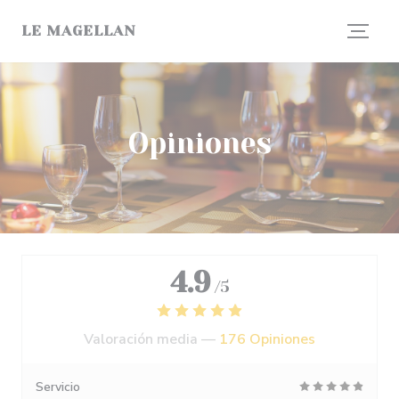
Personalización de sus opciones de cookies
LE MAGELLAN
Opiniones
4.9
/5
Valoración media —
176 Opiniones
Servicio