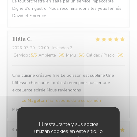
Le tout orchestré en salle par un service impeccable.
Digne d'un gastro. Nous recommandons les yeux fermés.
David et Florence
Eldin
C
2026-07-29
- 20:00 - Invitados 2
Servicio
:
5
/5
Ambiente
:
5
/5
Menú
:
5
/5
Calidad / Precio
:
5
/5
Une cuisine créative fine Le poisson est sublimé Une
hôtesse charmante Tout est réuni pour passer une
excellente soirée Nous reviendrons
Le Magellan
ha respondido a su opinión
Merci à très vite
El restaurante y sus socios
Corinne
C
utilizan cookies en este sitio, lo