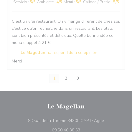
Servicio
:
5
/5
Ambiente
:
4
/5
Menú
:
5
/5
Calidad / Precio
:
5
/5
C'est un vrai restaurant. On y mange different de chez soi,
c'est ce qu'on recherche dans un restaurant. Les plats
sont bien présentés et délicieux. Quelle bonne idée ce
menu d'appel à 21 €.
Le Magellan
ha respondido a su opinión
Merci
1
2
3
Le Magellan
((abre en una 
8 Quai de la Trireme 34300 CAP D Agde
09 50 46 38 53