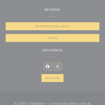
RESERVA
RESERVAR UNA MESA
VALES
SEGUIRNOS
Facebook ((abre en una nueva vent
Instagram ((abre en una nuev
BOLETÍN
© 2026 Le Magellan — Creación de página web de