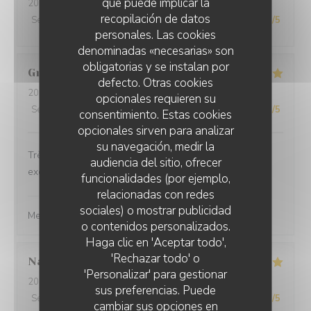
que puede implicar la
2026-07-31
- 13:00 - Invitados 3
recopilación de datos
Servicio
:
5
/5
Ambiente
:
5
/5
Menú
:
5
/5
Calidad / Precio
:
5
/5
personales. Las cookies
denominadas «necesarias» son
obligatorias y se instalan por
Grégoire
M
defecto. Otras cookies
2026-07-30
- 20:00 - Invitados 5
opcionales requieren su
Servicio
:
5
/5
Ambiente
:
5
/5
Menú
:
5
/5
Calidad / Precio
:
5
/5
consentimiento. Estas cookies
opcionales sirven para analizar
su navegación, medir la
Très bon restaurant. Service impeccable. Et plats
audiencia del sitio, ofrecer
excellents ! Merci pour cette belle soirée.
funcionalidades (por ejemplo,
relacionadas con redes
Le Magellan
ha respondido a su opinión
sociales) o mostrar publicidad
Merci de votre visite
o contenidos personalizados.
LE MAGELLAN
Haga clic en 'Aceptar todo',
'Rechazar todo' o
Nathalie
P
'Personalizar' para gestionar
2026-07-29
- 13:00 - Invitados 2
sus preferencias. Puede
Servicio
:
5
/5
Ambiente
:
5
/5
Menú
:
5
/5
Calidad / Precio
:
5
/5
cambiar sus opciones en