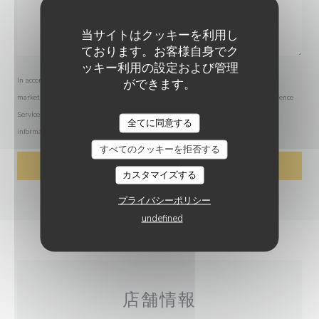
当サイトはクッキーを利用し
ております。お客様自身でク
ッキー利用の設定および管理
In accordance with data protection regulations, you have the right to opt out of
ができます。
marketing communications. UK residents can register with the Telephone Preference
Service at
tpsonline.org.uk
. US residents can register at
donotcall.gov
. For more
LE MAGELLAN
全てに同意する
information about how we process your data, please see our
privacy policy
.
すべてのクッキーを拒否する
カスタマイズする
プライバシーポリシー
undefined
店舗情報