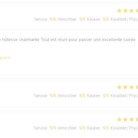
Service
:
5
/5
Atmosfeer
:
5
/5
Keuken
:
5
/5
Kwaliteit / Prijs
e hôtesse charmante Tout est réuni pour passer une excellente soirée
geerd
Service
:
5
/5
Atmosfeer
:
5
/5
Keuken
:
5
/5
Kwaliteit / Prijs
Service
:
5
/5
Atmosfeer
:
5
/5
Keuken
:
5
/5
Kwaliteit / Prijs