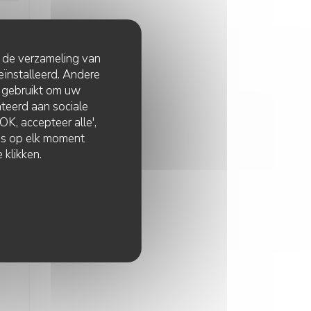
t de verzameling van
eïnstalleerd. Andere
 gebruikt om uw
lateerd aan sociale
K, accepteer alle',
:
5
/5
zes op elk moment
 klikken.
:
4
/5