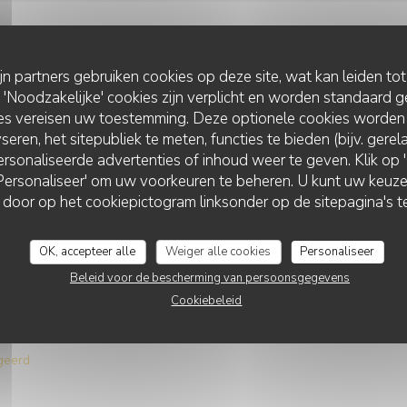
geerd
ijn partners gebruiken cookies op deze site, wat kan leiden to
Noodzakelijke' cookies zijn verplicht en worden standaard g
ies vereisen uw toestemming. Deze optionele cookies worden
seren, het sitepubliek te meten, functies te bieden (bijv. gere
rsonaliseerde advertenties of inhoud weer te geven. Klik op 'O
Service
:
5
/5
Atmosfeer
:
5
/5
Keuken
:
5
/5
Kwaliteit / Prijs
 'Personaliseer' om uw voorkeuren te beheren. U kunt uw keu
LE MAGELLAN
 door op het cookiepictogram linksonder op de sitepagina's te
OK, accepteer alle
Weiger alle cookies
Personaliseer
Service
:
5
/5
Atmosfeer
:
5
/5
Keuken
:
5
/5
Kwaliteit / Prijs
Beleid voor de bescherming van persoonsgegevens
Cookiebeleid
sont délicieux ainsi que la présentation des assiettes.
geerd