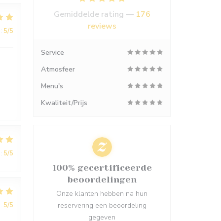
Gemiddelde rating —
176
reviews
:
5
/5
Service
Atmosfeer
Menu's
Kwaliteit/Prijs
:
5
/5
100% gecertificeerde
beoordelingen
Onze klanten hebben na hun
:
5
/5
reservering een beoordeling
gegeven