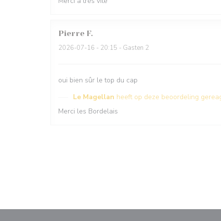
Merci à très vite
Pierre
F
2026-07-16
- 20:15 - Gasten 2
oui bien sûr le top du cap
Le Magellan
heeft op deze beoordeling gerea
Merci les Bordelais