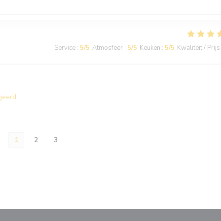
Service
:
5
/5
Atmosfeer
:
5
/5
Keuken
:
5
/5
Kwaliteit / Prijs
geerd
1
2
3