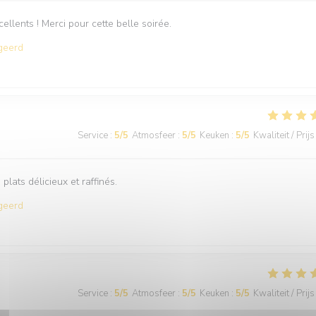
ellents ! Merci pour cette belle soirée.
geerd
Service
:
5
/5
Atmosfeer
:
5
/5
Keuken
:
5
/5
Kwaliteit / Prijs
 plats délicieux et raffinés.
geerd
Service
:
5
/5
Atmosfeer
:
5
/5
Keuken
:
5
/5
Kwaliteit / Prijs