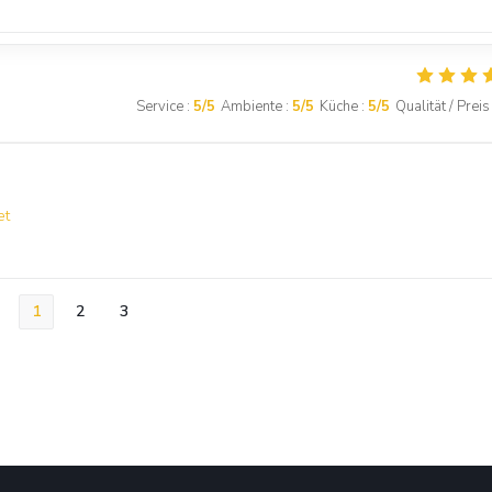
Service
:
5
/5
Ambiente
:
5
/5
Küche
:
5
/5
Qualität / Preis
et
1
2
3