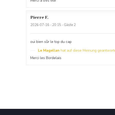
Merci à très vite
Pierre
F
2026-07-16
- 20:15 - Gäste 2
oui bien sûr le top du cap
Le Magellan
hat auf diese Meinung geantwort
Merci les Bordelais